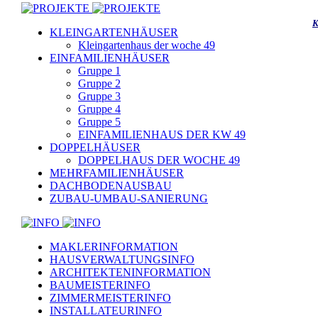
K
KLEINGARTENHÄUSER
Kleingartenhaus der woche 49
EINFAMILIENHÄUSER
Gruppe 1
Gruppe 2
Gruppe 3
Gruppe 4
Gruppe 5
EINFAMILIENHAUS DER KW 49
DOPPELHÄUSER
DOPPELHAUS DER WOCHE 49
MEHRFAMILIENHÄUSER
DACHBODENAUSBAU
ZUBAU-UMBAU-SANIERUNG
MAKLERINFORMATION
HAUSVERWALTUNGSINFO
ARCHITEKTENINFORMATION
BAUMEISTERINFO
ZIMMERMEISTERINFO
INSTALLATEURINFO