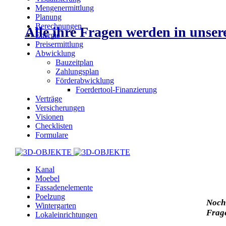
Mengenermittlung
Planung
Berechnungen
Alle ihre Fragen werden in unse
Energie
Preisermittlung
Abwicklung
Bauzeitplan
Zahlungsplan
Förderabwicklung
Foerdertool-Finanzierung
Verträge
Versicherungen
Visionen
Checklisten
Formulare
Kanal
Moebel
Fassadenelemente
Poelzung
Noch
Wintergarten
Frag
Lokaleinrichtungen