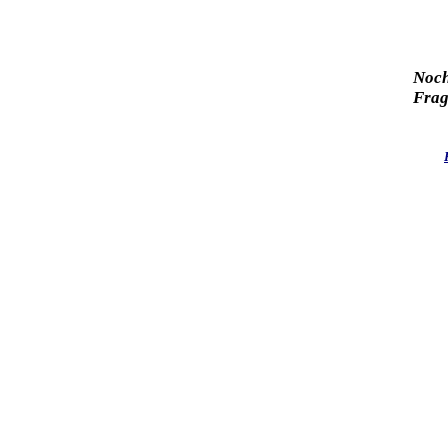
Noc
Fra